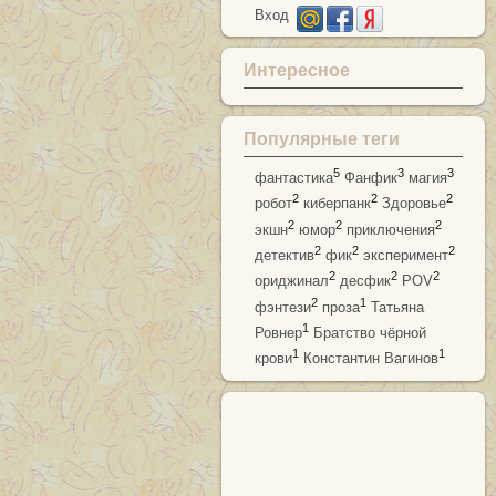
Вход
Интересное
Популярные теги
5
3
3
фантастика
Фанфик
магия
2
2
2
робот
киберпанк
Здоровье
2
2
2
экшн
юмор
приключения
2
2
2
детектив
фик
эксперимент
2
2
2
ориджинал
десфик
POV
2
1
фэнтези
проза
Татьяна
1
Ровнер
Братство чёрной
1
1
крови
Константин Вагинов