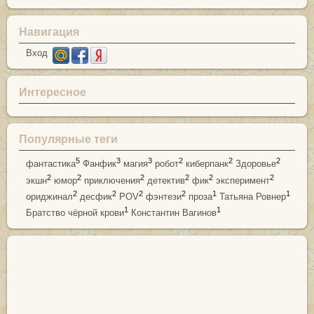
Навигация
Вход
Интересное
Популярные теги
5
3
3
2
2
2
фантастика
Фанфик
магия
робот
киберпанк
Здоровье
2
2
2
2
2
2
экшн
юмор
приключения
детектив
фик
эксперимент
2
2
2
2
1
1
ориджинал
десфик
POV
фэнтези
проза
Татьяна Ровнер
1
1
Братство чёрной крови
Константин Вагинов